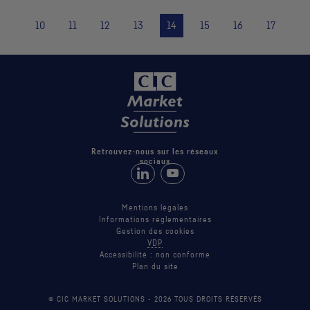
10
11
12
13
14
15
16
17
Retrouvez-nous sur les réseaux
sociaux
Retrouvez-nous sur LinkedIn
Suivez-nous sur Youtube
Mentions légales
Informations réglementaires
Gestion des cookies
VDP
Accessibilité : non conforme
Plan du site
© CIC MARKET SOLUTIONS -
2026
TOUS DROITS RÉSERVÉS