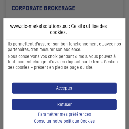
CORPORATE BROKERAGE
Fournir aux émetteurs et aux
holdings
de contrôle ou
www.cic-marketsolutions.eu : Ce site utilise des
d’investissement un accès au marché secondaire
cookies
.
DÉCOUVRIR
Ils permettent d’assurer son bon fonctionnement et, avec nos
partenaires, d’en mesurer son audience.
Nous conservons vos choix pendant 6 mois. Vous pouvez à
tout moment changer d’avis en cliquant sur le lien « Gestion
des cookies » présent en pied de page du site.
Accepter
Refuser
Paramétrer mes préférences
Consulter notre politique
Cookies