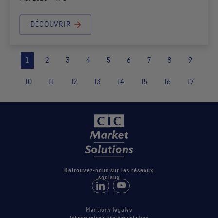
DÉCOUVRIR
1
2
3
4
5
6
7
8
9
10
11
12
13
14
15
16
17
Retrouvez-nous sur les réseaux
sociaux
Retrouvez-nous sur LinkedIn
Suivez-nous sur Youtube
Mentions légales