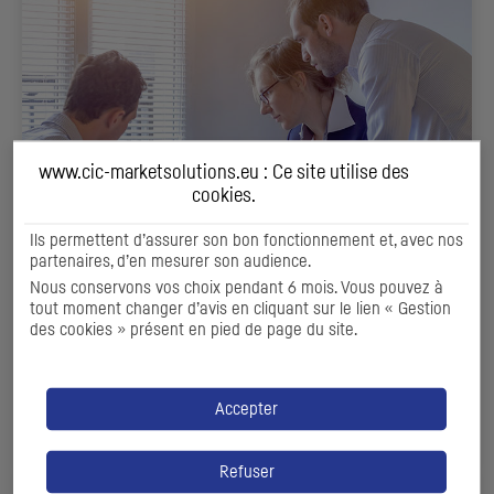
www.cic-marketsolutions.eu : Ce site utilise des
cookies
.
Ils permettent d’assurer son bon fonctionnement et, avec nos
FINANCEMENTS DE MARCHÉ ET OFFRES
partenaires, d’en mesurer son audience.
PUBLIQUES
Nous conservons vos choix pendant 6 mois. Vous pouvez à
tout moment changer d’avis en cliquant sur le lien « Gestion
Accompagner le développement de votre entreprise via
des cookies » présent en pied de page du site.
les marchés financiers
Accepter
DÉCOUVRIR
Refuser