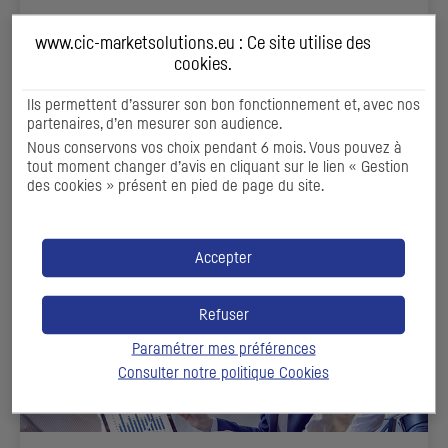
CORPORATE BROKERAGE
www.cic-marketsolutions.eu : Ce site utilise des
cookies
.
Fournir aux émetteurs et aux
holdings
de contrôle ou
d’investissement un accès au marché secondaire
Ils permettent d’assurer son bon fonctionnement et, avec nos
partenaires, d’en mesurer son audience.
Nous conservons vos choix pendant 6 mois. Vous pouvez à
DÉCOUVRIR
tout moment changer d’avis en cliquant sur le lien « Gestion
des cookies » présent en pied de page du site.
Accepter
Refuser
Paramétrer mes préférences
Consulter notre politique
Cookies