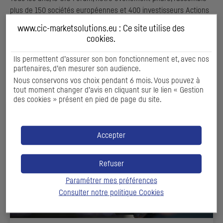
plus de 150 sociétés européennes et 400 investisseurs Actions
et Crédit, soit l’équivalent de 2 500 mises en relations lors de
www.cic-marketsolutions.eu : Ce site utilise des
group meetings et d'ateliers animés par les économistes et
cookies
.
stratégistes de
CIC
Market Solutions
ou encore par des
entreprises sur des tendances sectorielles fortes.
Ils permettent d’assurer son bon fonctionnement et, avec nos
partenaires, d’en mesurer son audience.
ENVIE D'EN SAVOIR PLUS ?
Nous conservons vos choix pendant 6 mois. Vous pouvez à
tout moment changer d’avis en cliquant sur le lien « Gestion
des cookies » présent en pied de page du site.
Accepter
Refuser
Paramétrer mes préférences
Consulter notre politique
Cookies