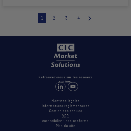
1
2
3
4
Retrouvez-nous sur les réseaux
sociaux
Retrouvez-nous sur LinkedIn
Suivez-nous sur Youtube
Mentions légales
Informations réglementaires
Gestion des cookies
VDP
Accessibilité : non conforme
Plan du site