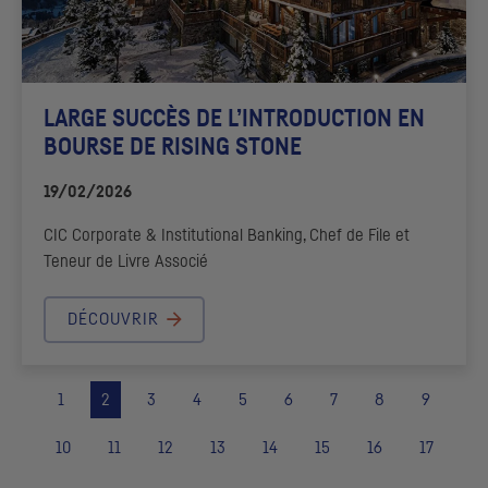
LARGE SUCCÈS DE L’INTRODUCTION EN
BOURSE DE RISING STONE
19/02/2026
CIC
Corporate & Institutional
Banking, Chef de File et
Teneur de Livre Associé
DÉCOUVRIR
1
2
3
4
5
6
7
8
9
10
11
12
13
14
15
16
17