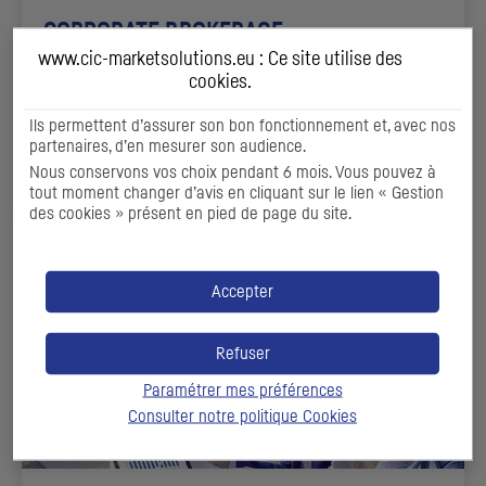
CORPORATE BROKERAGE
www.cic-marketsolutions.eu : Ce site utilise des
Fournir aux émetteurs et aux
holdings
de contrôle ou
cookies
.
d’investissement un accès au marché secondaire
Ils permettent d’assurer son bon fonctionnement et, avec nos
partenaires, d’en mesurer son audience.
DÉCOUVRIR
Nous conservons vos choix pendant 6 mois. Vous pouvez à
tout moment changer d’avis en cliquant sur le lien « Gestion
des cookies » présent en pied de page du site.
Accepter
Refuser
Paramétrer mes préférences
Consulter notre politique
Cookies