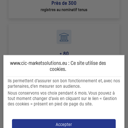
Près de 300
registres au nominatif tenus
+ 80
opérations
ECM
et
DCM
en 2024
www.cic-marketsolutions.eu : Ce site utilise des
cookies
.
Ils permettent d’assurer son bon fonctionnement et, avec nos
partenaires, d’en mesurer son audience.
Nous conservons vos choix pendant 6 mois. Vous pouvez à
tout moment changer d’avis en cliquant sur le lien « Gestion
des cookies » présent en pied de page du site.
+ 550
sociétés suivies par notre offre de recherche
Accepter