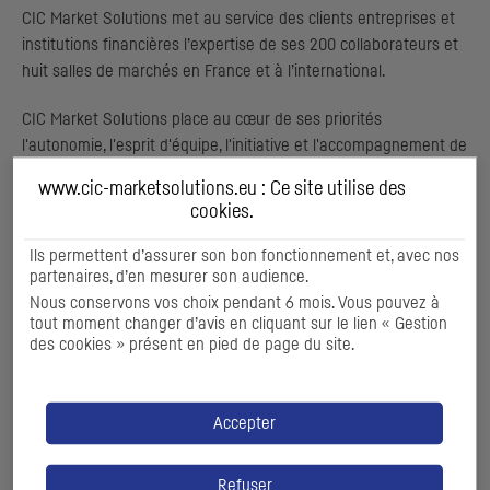
CIC
Market Solutions met au service des clients entreprises et
institutions financières l’expertise de ses 200 collaborateurs et
huit salles de marchés en France et à l’international.
CIC
Market Solutions place au cœur de ses priorités
l'autonomie, l'esprit d'équipe, l'initiative et l'accompagnement de
ses collaborateurs dans leur développement.
www.cic-marketsolutions.eu : Ce site utilise des
cookies
.
ENVIE DE NOUS REJOINDRE ?
Ils permettent d’assurer son bon fonctionnement et, avec nos
partenaires, d’en mesurer son audience.
Nous conservons vos choix pendant 6 mois. Vous pouvez à
tout moment changer d’avis en cliquant sur le lien « Gestion
des cookies » présent en pied de page du site.
Accepter
Refuser