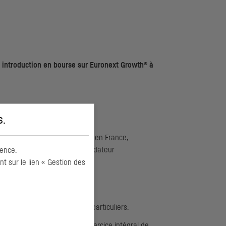
 introduction en bourse sur Euronext
Growth
® à
s
.
s. Numéro 2 de la distribution en France,
 Détenue et dirigée par son fondateur
ence.
170 M€ de
CA
en 2025.
 sur le lien « Gestion des
ls et 3,5 M€ de la part des particuliers.
portée à 15,9 M€ en cas d’exercice intégral de