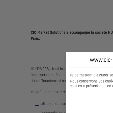
CIC
Market Solutions a accompagné la société HUNY
Paris.
www.cic-m
HUNYVERS, client historique de
CIC
Ouest, est un ac
l’entreprise est à la pointe de l’innovation, avec s
Ils permettent d’assurer s
Julien Toumieux et son associée Delphine Bex, HU
Nous conservons vos choix 
cookies » présent en pied 
Malgré un contexte de marché compliqué, l’opératio
offre sursouscrite 1,8 fois avec une demande 
augmentation de capital d’un montant brut de