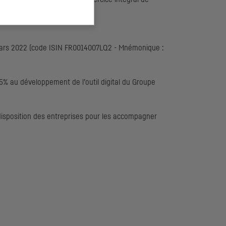
rs 2022 (code
ISIN
FR
0014007
LQ
2 - Mnémonique :
15% au développement de l’outil digital du Groupe
disposition des entreprises pour les accompagner