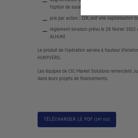
l’option de surallocation
prix par action : 12€, soit une capitalisation 
règlement-livraison prévu le 28 février 2022
ALHUN)
Le produit de l’opération servira à hauteur d’envir
HUNYVERS.
Les équipes de
CIC
Market Solutions remercient Jul
dans leurs projets de financements.
TÉLÉCHARGER LE
PDF
[197 KO]