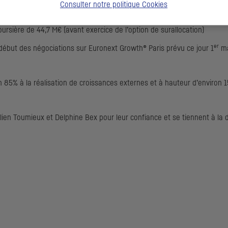
Consulter notre politique
Cookies
boursière de 44,7 M€ (avant exercice de l’option de surallocation)
er
 début des négociations sur
Euronext Growth
® Paris prévu ce jour 1
ma
on 85% à la réalisation de croissances externes et à hauteur d’environ 
ien Toumieux et Delphine Bex pour leur confiance et se tiennent à la 