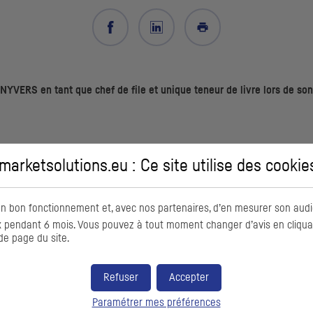
VERS en tant que chef de file et unique teneur de livre lors de son
arketsolutions.eu : Ce site utilise des
cookie
teur disruptif, qui propose une nouvelle approche du véhicule de loisir
a plateforme digitale Caramaps, déjà riche de plus 600 000 utilisateurs.
on bon fonctionnement et, avec nos partenaires, d’en mesurer son audi
NYVERS réalise déjà 91 M€ de
CA
et 5% de REX et ambitionne plus de 
pendant 6 mois. Vous pouvez à tout moment changer d’avis en cliquant
de page du site.
n a rencontré un franc succès :
Refuser
Accepter
totale de 21,6 M€ dont 18,1 M€ de la part des investisseurs institutionne
Paramétrer mes préférences
 13,8 M€ avec exercice intégral de la clause d’extension pouvant être 