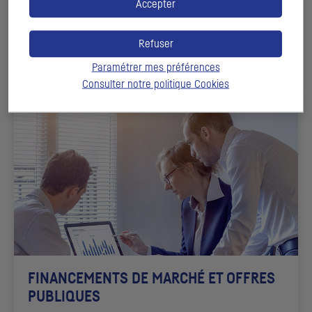
Des produits de placements structurés, portés par une
Accepter
signature reconnue, le
CIC
Refuser
DÉCOUVRIR
Paramétrer mes préférences
Consulter notre politique
Cookies
FINANCEMENTS DE MARCHÉ ET OFFRES
PUBLIQUES