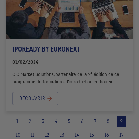
IPOREADY BY EURONEXT
01/02/2024
e
CIC
Market Solutions, partenaire de la 9
édition de ce
programme de formation à l’introduction en bourse
DÉCOUVRIR
1
2
3
4
5
6
7
8
9
10
11
12
13
14
15
16
17