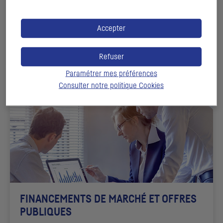
Des produits de placements structurés, portés par une
signature reconnue, le
CIC
Accepter
DÉCOUVRIR
Refuser
Paramétrer mes préférences
Consulter notre politique
Cookies
FINANCEMENTS DE MARCHÉ ET OFFRES
PUBLIQUES