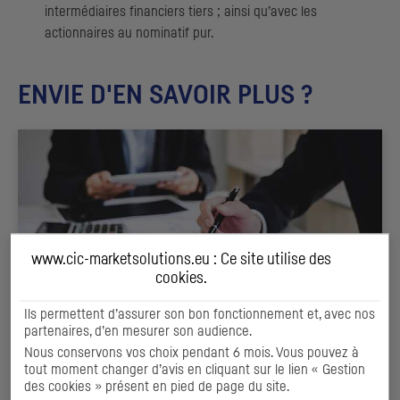
intermédiaires financiers tiers ; ainsi qu’avec les
actionnaires au nominatif pur.
ENVIE D'EN SAVOIR PLUS ?
www.cic-marketsolutions.eu : Ce site utilise des
cookies
.
Ils permettent d’assurer son bon fonctionnement et, avec nos
partenaires, d’en mesurer son audience.
Nous conservons vos choix pendant 6 mois. Vous pouvez à
PLACEMENT DE TRÉSORERIE
tout moment changer d’avis en cliquant sur le lien « Gestion
des cookies » présent en pied de page du site.