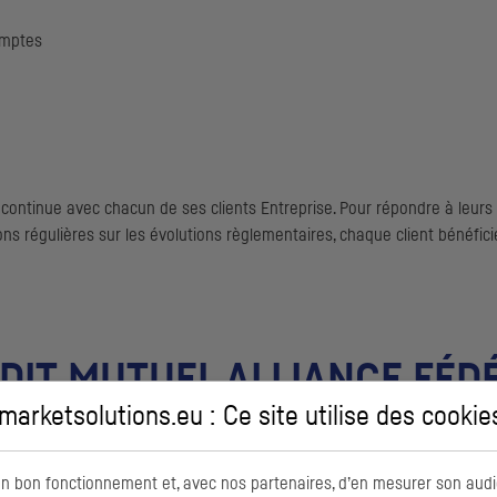
omptes
 continue avec chacun de ses clients Entreprise. Pour répondre à leurs 
s régulières sur les évolutions règlementaires, chaque client bénéficie
ÉDIT MUTUEL ALLIANCE FÉD
arketsolutions.eu : Ce site utilise des
cookie
on bon fonctionnement et, avec nos partenaires, d’en mesurer son audi