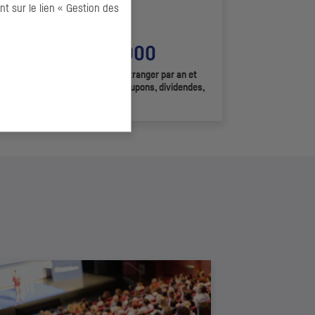
 sur le lien « Gestion des
+ de 700 000
OST
pilotées en France et à l'étranger par an et
 millions de flux de paiement (coupons, dividendes,
etc
.)