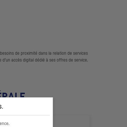
besoins de proximité dans la relation de services
 d’un accès digital dédié à ses offres de service.
ÉRALE
s
.
ence.