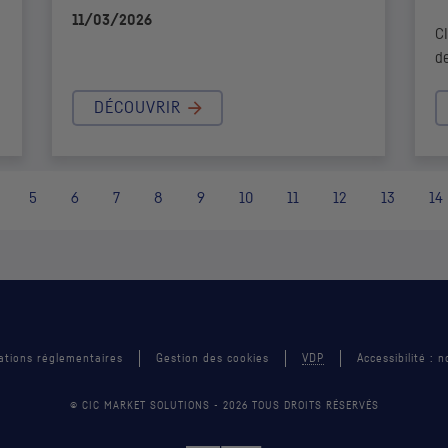
11/03/2026
C
de
DÉCOUVRIR
5
6
7
8
9
10
11
12
13
14
ations réglementaires
Gestion des cookies
VDP
Accessibilité :
© CIC MARKET SOLUTIONS -
2026
TOUS DROITS RÉSERVÉS