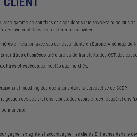
 CLIENT
large gamme de solutions et s’appuient sur le savoir-faire de plus de 
’investissement dans leurs différentes activités.
angères
en relation avec ses correspondants en Europe, Amérique du No
s sur titres et espèces
, gré à gré ou de transferts, des
OST
, des coup
lux titres et espèces
, connectés aux marchés.
ivraisons et
matching
des opérations dans la perspective de
CSDR
.
n :
gestion des déclarations locales, des avoirs et des récupérations fis
n permanente.
pour gagner en agilité et accompagner les clients Entreprise dans le dé