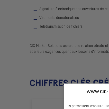
Signature électronique des ouvertures de c
Virements dématérialisés
Télétransmission de fichiers
CIC
Market Solutions assure une relation étroite et
et à leurs exigences quant aux besoins d’information
CHIFFRES CLÉS CR
www.cic-m
Ils permettent d’assurer s