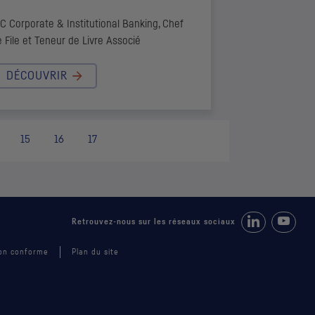
IC
Corporate & Institutional
Banking, Chef
 File et Teneur de Livre Associé
DÉCOUVRIR
15
16
17
Retrouvez-nous 
Suivez-
Retrouvez-nous sur les réseaux sociaux
 non conforme
Plan du site