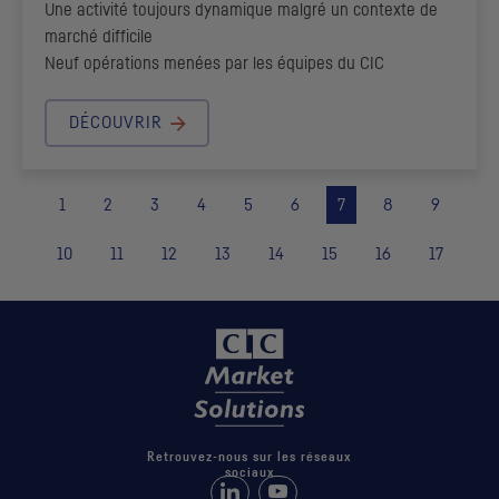
Une activité toujours dynamique malgré un contexte de
marché difficile
Neuf opérations menées par les équipes du
CIC
DÉCOUVRIR
1
2
3
4
5
6
7
8
9
10
11
12
13
14
15
16
17
Retrouvez-nous sur les réseaux
sociaux
Retrouvez-nous sur LinkedIn
Suivez-nous sur Youtube