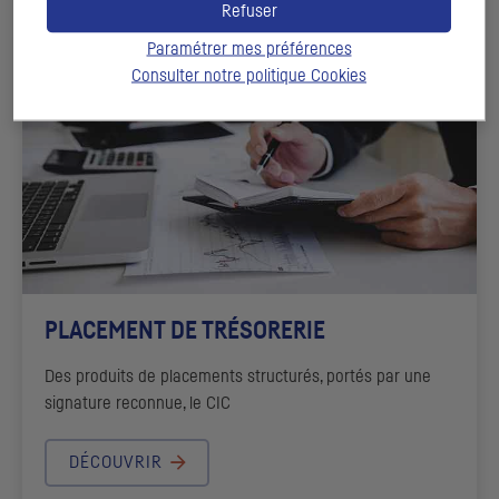
Refuser
Paramétrer mes préférences
Consulter notre politique
Cookies
PLACEMENT DE TRÉSORERIE
Des produits de placements structurés, portés par une
signature reconnue, le
CIC
DÉCOUVRIR