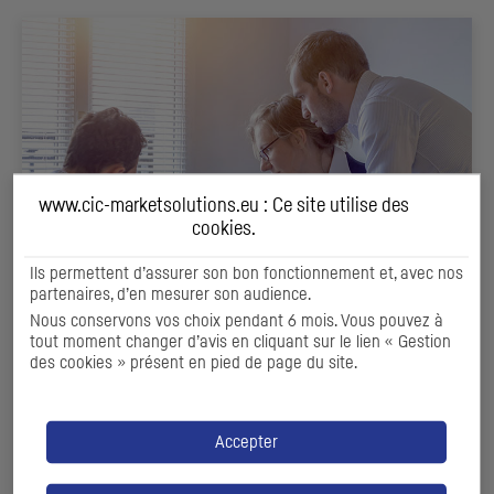
www.cic-marketsolutions.eu : Ce site utilise des
cookies
.
Ils permettent d’assurer son bon fonctionnement et, avec nos
partenaires, d’en mesurer son audience.
FINANCEMENTS DE MARCHÉ ET OFFRES
Nous conservons vos choix pendant 6 mois. Vous pouvez à
PUBLIQUES
tout moment changer d’avis en cliquant sur le lien « Gestion
des cookies » présent en pied de page du site.
Accompagner le développement de votre entreprise via
les marchés financiers
Accepter
DÉCOUVRIR