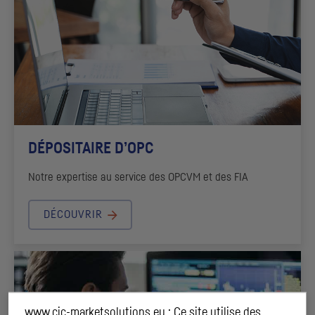
DÉPOSITAIRE D’
OPC
Notre expertise au service des
OPCVM
et des
FIA
DÉCOUVRIR
www.cic-marketsolutions.eu : Ce site utilise des