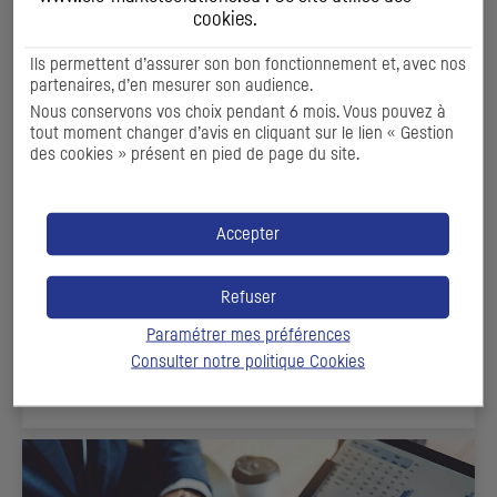
cookies
.
Ils permettent d’assurer son bon fonctionnement et, avec nos
partenaires, d’en mesurer son audience.
Nous conservons vos choix pendant 6 mois. Vous pouvez à
tout moment changer d’avis en cliquant sur le lien « Gestion
des cookies » présent en pied de page du site.
SOLUTIONS D'EXÉCUTION ET DE POST
MARCHÉ
Accepter
Nos capacités d’exécution sur une large gamme
d’instruments au service de la Gestion Collective ou de la
Refuser
Gestion sous Mandat
Paramétrer mes préférences
Consulter notre politique
Cookies
DÉCOUVIR