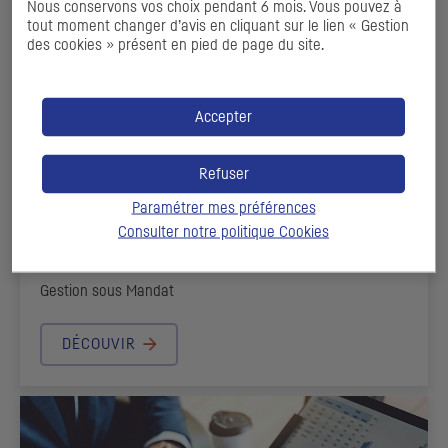
Nous conservons vos choix pendant 6 mois. Vous pouvez à
tout moment changer d’avis en cliquant sur le lien « Gestion
des cookies » présent en pied de page du site.
Accepter
SOLUTIONS D'EXÉCUTION ET DE POST
Refuser
MARCHÉ
Paramétrer mes préférences
Consulter notre politique
Cookies
Nos capacités d’exécution sur une large gamme
d’instruments au service de la Gestion Collective ou de la
Gestion sous Mandat
DÉCOUVIR