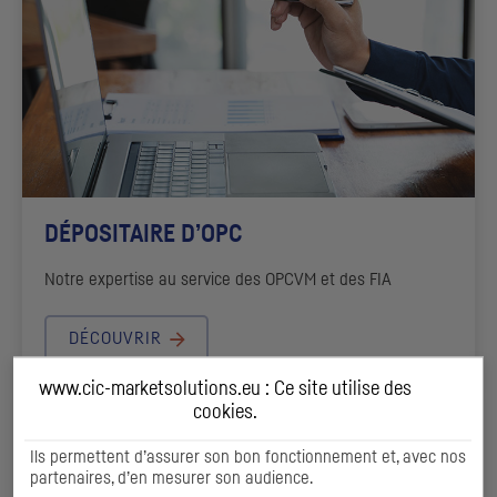
DÉPOSITAIRE D’
OPC
Notre expertise au service des
OPCVM
et des
FIA
DÉCOUVRIR
www.cic-marketsolutions.eu : Ce site utilise des
cookies
.
Ils permettent d’assurer son bon fonctionnement et, avec nos
partenaires, d’en mesurer son audience.