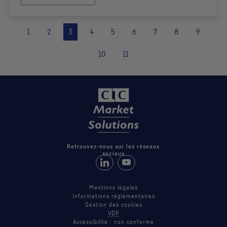
1
2
3
4
5
6
7
8
9
10
11
Retrouvez-nous sur les réseaux
sociaux
Retrouvez-nous sur LinkedIn
Suivez-nous sur Youtube
Mentions légales
Informations réglementaires
Gestion des cookies
VDP
Accessibilité : non conforme