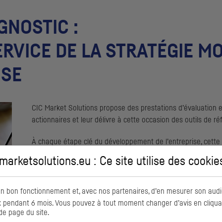
GNOSTIC :
ERVICE DE LA STRATÉGIE 
ISE
CIC
Market Solutions propose des prestations d’évaluation et
actionnaires et leur délivre à cette occasion des outils de ré
À chaque étape clé du développement de l’entreprise, cette
actionnaires de questionner et estimer la création de valeur q
arketsolutions.eu : Ce site utilise des
cookie
acquisition ou cession, développement d’une nouvelle activit
exemple.
on bon fonctionnement et, avec nos partenaires, d’en mesurer son audi
CIC
Market Solutions propose notamment une analyse fondée 
pendant 6 mois. Vous pouvez à tout moment changer d’avis en cliquant
outil de pilotage stratégique, elle permet à la fois d’identifi
de page du site.