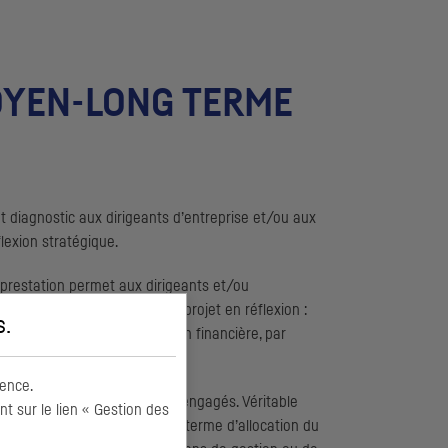
MOYEN-LONG TERME
 diagnostic aux dirigeants d’entreprise et/ou aux
flexion stratégique.
 prestation permet aux dirigeants et/ou
ui émergerait à l’issue d’un projet en réflexion :
s
.
é ou encore projet d’opération financière, par
ence.
sur le retour sur capitaux engagés. Véritable
 sur le lien « Gestion des
er des pistes d’amélioration en terme d’allocation du