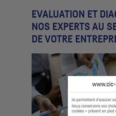
EVALUATION ET DIA
NOS EXPERTS AU S
DE VOTRE ENTREPR
www.cic-m
Ils permettent d’assurer s
Nous conservons vos choix 
cookies » présent en pied 