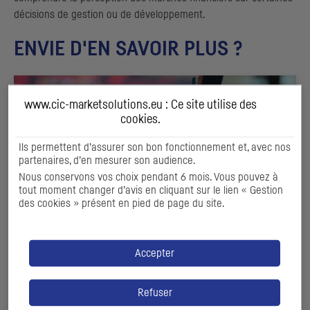
décisions de gestion ou de développement.
ENVIE D'EN SAVOIR PLUS ?
www.cic-marketsolutions.eu : Ce site utilise des
cookies
.
Ils permettent d’assurer son bon fonctionnement et, avec nos
partenaires, d’en mesurer son audience.
Nous conservons vos choix pendant 6 mois. Vous pouvez à
tout moment changer d’avis en cliquant sur le lien « Gestion
des cookies » présent en pied de page du site.
Accepter
NOTRE OFFRE DIGITALE
Notre expertise de marché à portée de clics
Refuser