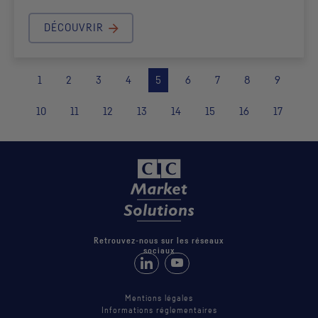
DÉCOUVRIR
1
2
3
4
5
6
7
8
9
10
11
12
13
14
15
16
17
Retrouvez-nous sur les réseaux
sociaux
Retrouvez-nous sur LinkedIn
Suivez-nous sur Youtube
Mentions légales
Informations réglementaires