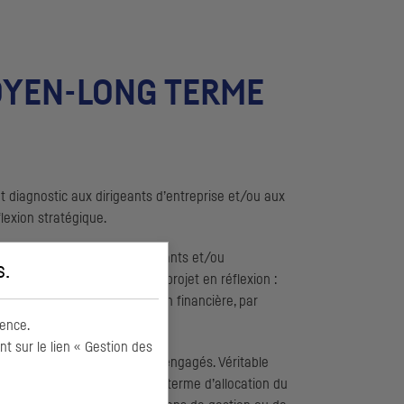
MOYEN-LONG TERME
 diagnostic aux dirigeants d’entreprise et/ou aux
flexion stratégique.
 prestation permet aux dirigeants et/ou
s
.
ui émergerait à l’issue d’un projet en réflexion :
é ou encore projet d’opération financière, par
ence.
 sur le lien « Gestion des
sur le retour sur capitaux engagés. Véritable
er des pistes d’amélioration en terme d’allocation du