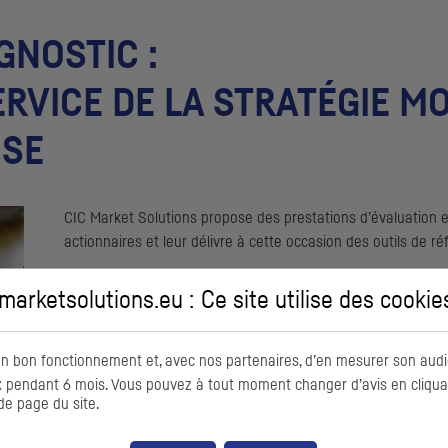
GNOSTIC :
ERVICE DE LA STRATÉGIE 
ISE
CIC
Market Solutions propose des prestations d’évaluation et
actionnaires et leur délivre à cette occasion des outils de ré
À chaque étape clé du développement de l’entreprise, cette
arketsolutions.eu : Ce site utilise des
cookie
actionnaires de questionner et estimer la création de valeur q
acquisition ou cession, développement d’une nouvelle activit
exemple.
on bon fonctionnement et, avec nos partenaires, d’en mesurer son audi
pendant 6 mois. Vous pouvez à tout moment changer d’avis en cliquant
CIC
Market Solutions propose notamment une analyse fondée 
de page du site.
outil de pilotage stratégique, elle permet à la fois d’identifi