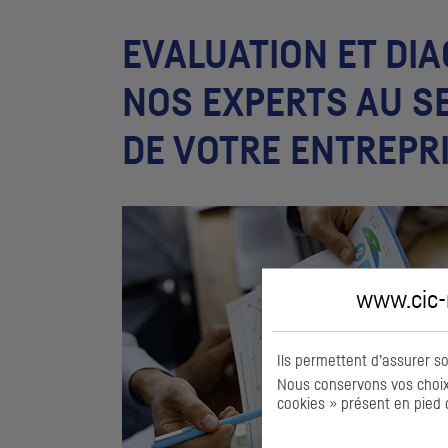
EVALUATION ET DIA
NOS EXPERTS AU S
DE VOTRE ENTREPR
www.cic-m
Ils permettent d’assurer s
Nous conservons vos choix 
cookies » présent en pied 