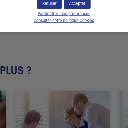
capital et de mieux comprendre la perception des marchés fi
Refuser
Accepter
développement.
Paramétrer mes préférences
Consulter notre politique
Cookies
 PLUS ?