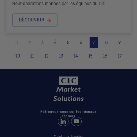
Neuf opérations menées par les équipes du
CIC
DÉCOUVRIR
1
2
3
4
5
6
7
8
9
10
11
12
13
14
15
16
17
Retrouvez-nous sur les réseaux
sociaux
Retrouvez-nous sur LinkedIn
Suivez-nous sur Youtube
Mentions légales