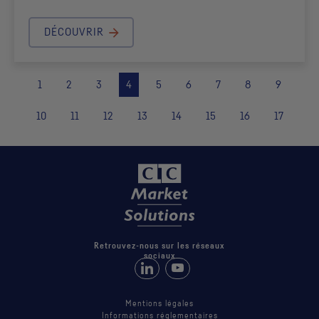
DÉCOUVRIR
1
2
3
4
5
6
7
8
9
10
11
12
13
14
15
16
17
Retrouvez-nous sur les réseaux
sociaux
Retrouvez-nous sur LinkedIn
Suivez-nous sur Youtube
Mentions légales
Informations réglementaires