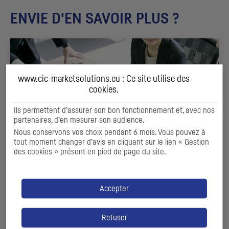
ENVIE D'EN SAVOIR PLUS ?
www.cic-marketsolutions.eu : Ce site utilise des
cookies
.
Ils permettent d’assurer son bon fonctionnement et, avec nos
partenaires, d’en mesurer son audience.
Nous conservons vos choix pendant 6 mois. Vous pouvez à
tout moment changer d’avis en cliquant sur le lien « Gestion
des cookies » présent en pied de page du site.
RECHERCHE SPONSORISÉE
& EVALUATION ET DIAGNOSTIC
Accepter
Valoriser votre entreprise et son potentiel
Refuser