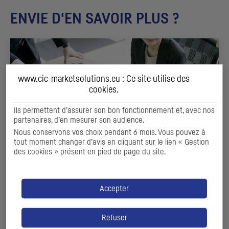
ENVIE D'EN SAVOIR PLUS ?
www.cic-marketsolutions.eu : Ce site utilise des
cookies
.
Ils permettent d’assurer son bon fonctionnement et, avec nos
partenaires, d’en mesurer son audience.
Nous conservons vos choix pendant 6 mois. Vous pouvez à
tout moment changer d’avis en cliquant sur le lien « Gestion
des cookies » présent en pied de page du site.
RECHERCHE SPONSORISÉE
& EVALUATION ET DIAGNOSTIC
Accepter
Valoriser votre entreprise et son potentiel
Refuser