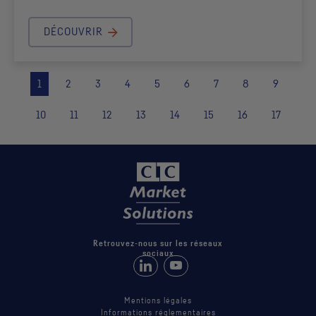
DÉCOUVRIR
1
2
3
4
5
6
7
8
9
10
11
12
13
14
15
16
17
Retrouvez-nous sur les réseaux
sociaux
Retrouvez-nous sur LinkedIn
Suivez-nous sur Youtube
Mentions légales
Informations réglementaires