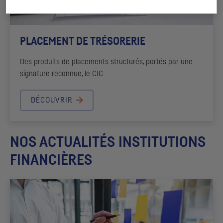
PLACEMENT DE TRÉSORERIE
Des produits de placements structurés, portés par une
signature reconnue, le
CIC
DÉCOUVRIR
NOS ACTUALITÉS INSTITUTIONS
FINANCIÈRES