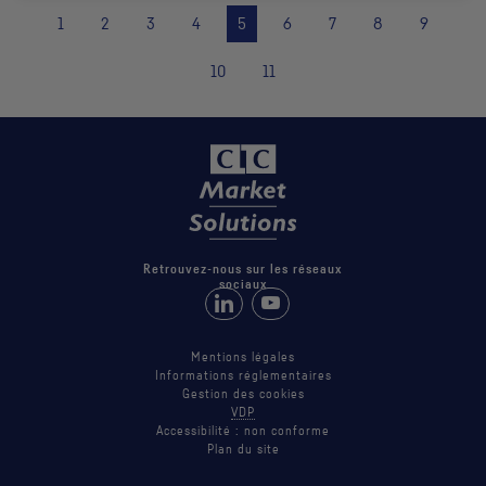
1
2
3
4
5
6
7
8
9
10
11
Retrouvez-nous sur les réseaux
sociaux
Retrouvez-nous sur LinkedIn
Suivez-nous sur Youtube
Mentions légales
Informations réglementaires
Gestion des cookies
VDP
Accessibilité : non conforme
Plan du site