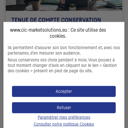
TENUE DE COMPTE CONSERVATION
www.cic-marketsolutions.eu : Ce site utilise des
Notre cœur d’expertise sur les métiers du titre, pour le
cookies
.
compte des sociétés de gestion ou des investisseurs
institutionnels
Ils permettent d’assurer son bon fonctionnement et, avec nos
partenaires, d’en mesurer son audience.
Nous conservons vos choix pendant 6 mois. Vous pouvez à
DÉCOUVRIR
tout moment changer d’avis en cliquant sur le lien « Gestion
des cookies » présent en pied de page du site.
Accepter
Refuser
Paramétrer mes préférences
Consulter notre politique
Cookies