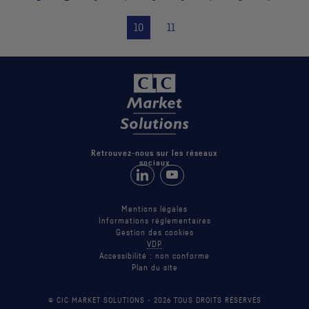
10
11
Retrouvez-nous sur les réseaux
sociaux
Retrouvez-nous sur LinkedIn
Suivez-nous sur Youtube
Mentions légales
Informations réglementaires
Gestion des cookies
VDP
Accessibilité : non conforme
Plan du site
© CIC MARKET SOLUTIONS -
2026
TOUS DROITS RÉSERVÉS