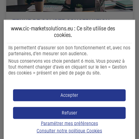
TENUE DE COMPTE CONSERVATION
www.cic-marketsolutions.eu : Ce site utilise des
Notre cœur d’expertise sur les métiers du titre, pour le
cookies
.
compte des sociétés de gestion ou des investisseurs
Ils permettent d’assurer son bon fonctionnement et, avec nos
institutionnels
partenaires, d’en mesurer son audience.
Nous conservons vos choix pendant 6 mois. Vous pouvez à
DÉCOUVRIR
tout moment changer d’avis en cliquant sur le lien « Gestion
des cookies » présent en pied de page du site.
Accepter
Refuser
Paramétrer mes préférences
Consulter notre politique
Cookies