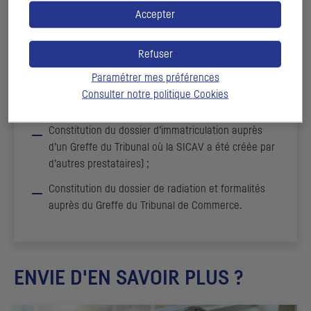
DEMANDES PARTICULIÈRES
Accepter
Conseil d’administration supplémentaire (SAS ou
Refuser
SA) ;
Paramétrer mes préférences
Préparation d’une AGE ;
Consulter notre politique
Cookies
Préparation d’une AGM ;
Constitution du dossier d’immatriculation auprès
d’un Greffe du Tribunal où la SICAV a été créée par
d’autres prestataires) ;
Constitution du dossier de radiation et formalités
auprès du Greffe du Tribunal de Commerce.
ENVIE D'EN SAVOIR PLUS ?