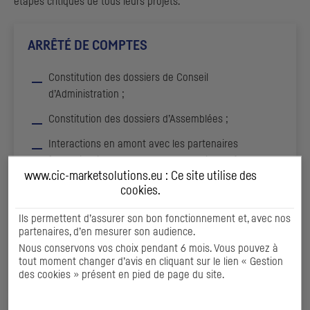
étapes critiques de tous leurs projets.
ARRÊTÉ DE COMPTES
Constitution des dossiers de Conseil
d’Administration ;
Constitution des dossiers d’Assemblées ;
Interactions en amont avec les partenaires
(Commissaires aux Comptes, Conseils, etc.) ;
www.cic-marketsolutions.eu : Ce site utilise des
Tenue de l’Assemblée Générale Ordinaire ;
cookies
.
Tenue de l’Assemblée Générale Extraordinaire ou de
Ils permettent d’assurer son bon fonctionnement et, avec nos
l’Assemblée Générale Mixte ;
partenaires, d’en mesurer son audience.
Nous conservons vos choix pendant 6 mois. Vous pouvez à
Conservation et tenue des registres de la SICAV.
tout moment changer d’avis en cliquant sur le lien « Gestion
des cookies » présent en pied de page du site.