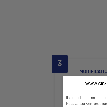
MODIFICATI
www.cic-m
Fusion d’
OPC
Création de p
Ils permettent d’assurer s
Fusion de par
Nous conservons vos choix 