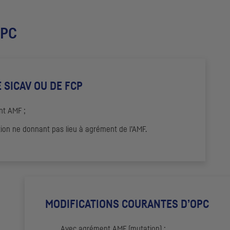
PC
 SICAV OU DE
FCP
nt
AMF
;
ion ne donnant pas lieu à agrément de l’
AMF
.
MODIFICATIONS COURANTES D’
OPC
Avec agrément
AMF
(mutation) ;