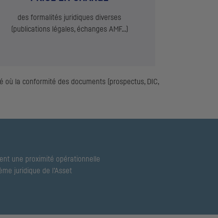
des formalités juridiques diverses
(publications légales, échanges
AMF
…)
hé où la conformité des documents (prospectus,
DIC
,
ent une proximité opérationnelle
ème juridique de l’Asset