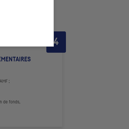
EMENTAIRES
AMF
;
n de fonds,