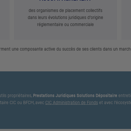
des organismes de placement collectifs
dans leurs évolutions juridiques d’origine
réglementaire ou commerciale
forment une composante active du succès de ses clients dans un marc
tils propriétaires,
Prestations Juridiques Solutions Dépositaire
entreti
taire
CIC
ou
BFCM
, avec
CIC
Administration de Fonds
et avec l’écosyst