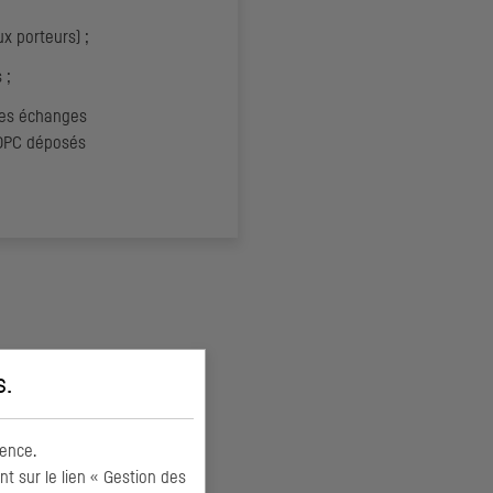
x porteurs) ;
 ;
des échanges
OPC
déposés
s
.
ence.
 sur le lien « Gestion des