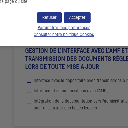
de page du site.
apports d’actifs à au moins 1
OPC
préexistant ou par
 de nouveaux
OPC
.
Refuser
Accepter
Paramétrer mes préférences
Consulter notre politique
Cookies
GESTION DE L’INTERFACE AVEC L’
AMF
ET
TRANSMISSION DES DOCUMENTS RÉGL
LORS DE TOUTE MISE A JOUR
Interface avec le dépositaire avec transmissions à l’
Interface et communications avec l’
AMF
;
Intégration de la documentation vers l’administratio
pour mise à jour des bases légales.