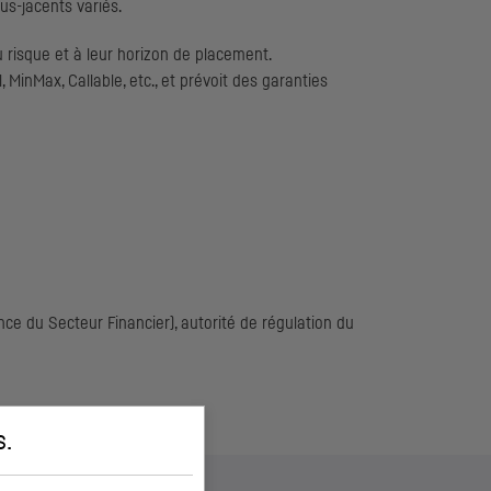
us-jacents variés.
 risque et à leur horizon de placement.
, MinMax, Callable
, etc., et prévoit des garanties
ce du Secteur Financier), autorité de régulation du
s
.