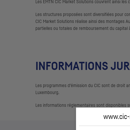
Les
EMTN
CIC
Market Solutions couvrent ainsi les cl
Les structures proposées sont diversifiées pour co
CIC
Market Solutions réalise ainsi des montages
Au
partielles ou totales de remboursement du capital
INFORMATIONS JUR
Les programmes d’émission du
CIC
sont de droit an
Luxembourg.
Les informations réglementaires sont disponibles s
www.cic-m