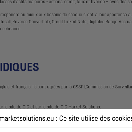
asses d’actifs majeures - actions, crédit, taux et hybride – avec des so
rrespondre au mieux aux besoins de chaque client, à leur appétence au
tocall, Reverse Convertible, Credit Linked Note, Digitales Range Accrual
 à échéance.
IDIQUES
glais et français. Ils sont agréés par la
CSSF
(Commission de Surveillan
ur le site du
CIC
et sur le site de
CIC
Market Solutions.
arketsolutions.eu : Ce site utilise des
cookie