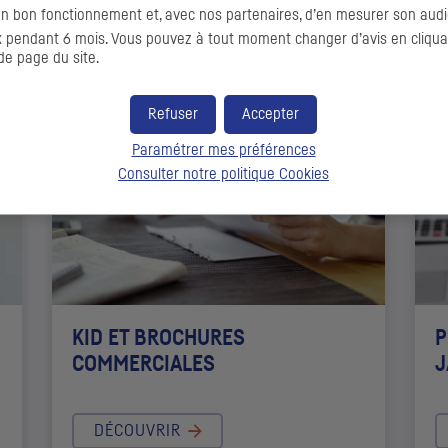
on bon fonctionnement et, avec nos partenaires, d’en mesurer son audi
 PLUS ?
pendant 6 mois. Vous pouvez à tout moment changer d’avis en cliquant
de page du site.
Refuser
Accepter
Paramétrer mes préférences
Consulter notre politique
Cookies
KID
ET BROCHURES
P
COMMERCIALES
J
DÉCOUVRIR