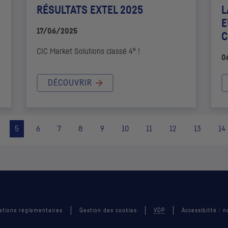
RÉSULTATS EXTEL 2025
L
E
17/06/2025
C
e
CIC
Market Solutions
classé 4
!
0
DÉCOUVRIR
5
6
7
8
9
10
11
12
13
14
ations réglementaires
Gestion des cookies
VDP
Accessibilité :