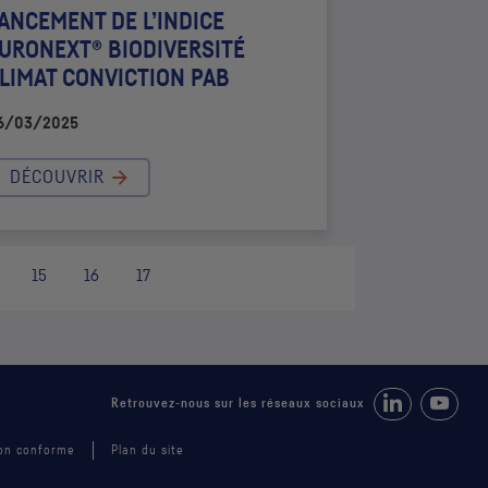
ANCEMENT DE L’INDICE
URONEXT® BIODIVERSITÉ
LIMAT CONVICTION
PAB
6/03/2025
DÉCOUVRIR
15
16
17
Retrouvez-nous 
Suivez-
Retrouvez-nous sur les réseaux sociaux
 non conforme
Plan du site