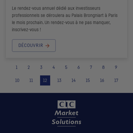
Le rendez-vous annuel dédié aux investisseurs
professionnels se déroulera au Palais Brongniart à Paris
le mois prochain. Un rendez-vous à ne pas manquer,
inscrivez-vous !
DÉCOUVRIR
1
2
3
4
5
6
7
8
9
10
11
12
13
14
15
16
17