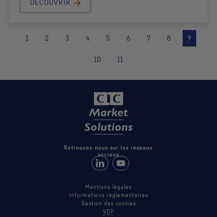
DÉCOUVRIR
1
2
3
4
5
6
7
8
9
10
11
Retrouvez-nous sur les réseaux
sociaux
Retrouvez-nous sur LinkedIn
Suivez-nous sur Youtube
Mentions légales
Informations réglementaires
Gestion des cookies
VDP