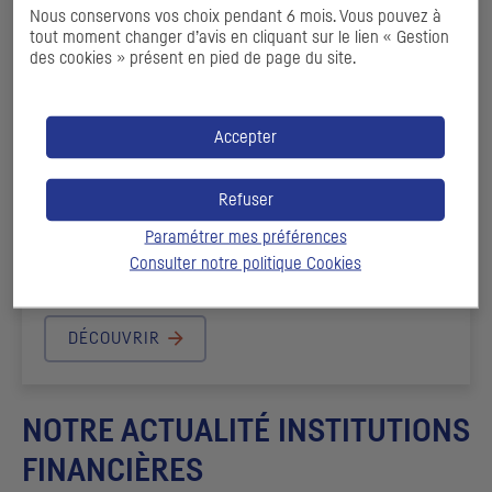
Nous conservons vos choix pendant 6 mois. Vous pouvez à
tout moment changer d’avis en cliquant sur le lien « Gestion
des cookies » présent en pied de page du site.
Accepter
Refuser
Paramétrer mes préférences
PROGRAMME D’ÉMISSIONS JARNA
Consulter notre politique
Cookies
DÉCOUVRIR
NOTRE ACTUALITÉ INSTITUTIONS
FINANCIÈRES