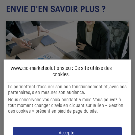
ENVIE D'EN SAVOIR PLUS ?
www.cic-marketsolutions.eu : Ce site utilise des
cookies
.
Ils permettent d’assurer son bon fonctionnement et, avec nos
partenaires, d’en mesurer son audience.
Nous conservons vos choix pendant 6 mois. Vous pouvez à
RECHERCHE SPONSORISÉE
tout moment changer d’avis en cliquant sur le lien « Gestion
& EVALUATION ET DIAGNOSTIC
des cookies » présent en pied de page du site.
Valoriser votre entreprise et son potentiel
Accepter