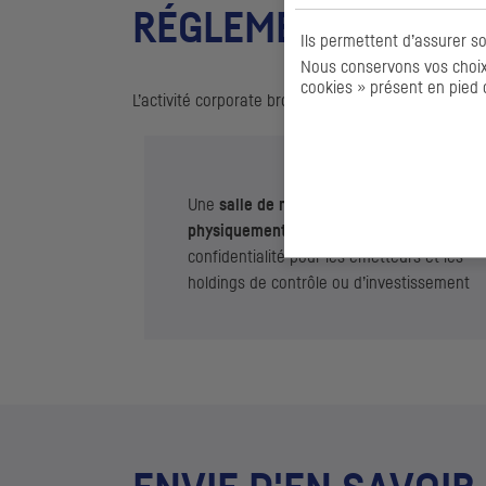
RÉGLEMENTAIRE
Ils permettent d’assurer s
Nous conservons vos choix 
cookies » présent en pied 
L’activité
corporate brokerage
de
CIC
Market Solutio
Une
salle de marché dédiée et
physiquement isolée
, gage de
confidentialité pour les émetteurs et les
holdings
de contrôle ou d’investissement