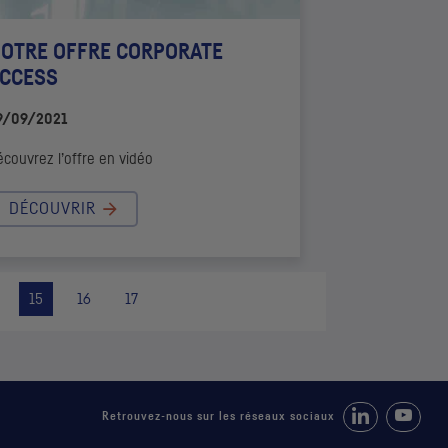
OTRE OFFRE
CORPORATE
CCESS
9/09/2021
couvrez l’offre en vidéo
DÉCOUVRIR
15
16
17
Retrouvez-nous 
Suivez-
Retrouvez-nous sur les réseaux sociaux