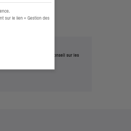
ence.
 sur le lien « Gestion des
Un service de
veille et de conseil sur les
obligations déclaratives