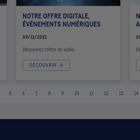
NOTRE OFFRE DIGITALE,
N
ÉVÉNEMENTS NUMÉRIQUES
A
09/11/2021
2
Découvrez l’offre en vidéo
Dé
DÉCOUVRIR
5
6
7
8
9
10
11
12
13
14