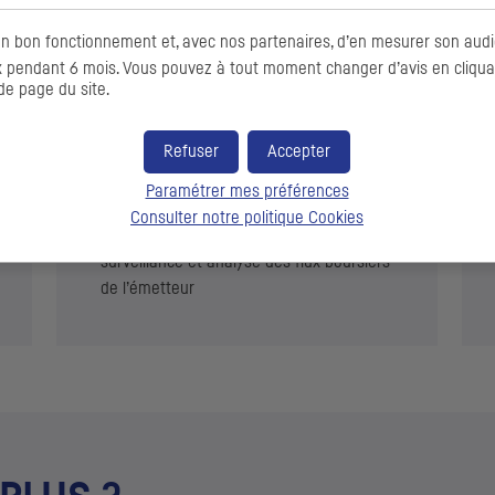
on bon fonctionnement et, avec nos partenaires, d’en mesurer son audi
pendant 6 mois. Vous pouvez à tout moment changer d’avis en cliquant
de page du site.
ns dispose de trois atouts clés pour ses clients :
Refuser
Accepter
Paramétrer mes préférences
Une
veille de marché régulière
adressée
Consulter notre politique
Cookies
aux clients : décryptage de marché,
surveillance et analyse des flux boursiers
de l’émetteur