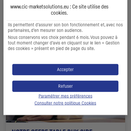
OTC
www.cic-marketsolutions.eu : Ce site utilise des
cookies
.
Des solutions pour faire face à l'évolution du cours des
devises
Ils permettent d’assurer son bon fonctionnement et, avec nos
partenaires, d’en mesurer son audience.
Nous conservons vos choix pendant 6 mois. Vous pouvez à
DÉCOUVIR
tout moment changer d’avis en cliquant sur le lien « Gestion
des cookies » présent en pied de page du site.
Accepter
Refuser
Paramétrer mes préférences
Consulter notre politique
Cookies