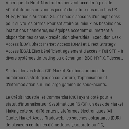
Amérique du Nord. Nos traders peuvent accéder à plus de
40 plateformes ou venues jusqu’à la clôture des marchés
US
:
MTFs
,
Periodic Auctions
,
SI
... et nous disposons d’un
night desk
pour suivre les ordres. Pour satisfaire au mieux les besoins des
institutions financières, les équipes accèdent ou mettent à
disposition des canaux d'exécution diversifiés :
Execution Desk
Access
(
EDA
),
Direct Market Access
(
DMA
) et
Direct Strategy
Access
(
DSA
). Elles bénéficient également d'accès «
Full
STP
» à
divers systèmes de trading ou d’échange :
BBG
,
NYFIX
, Fidessa...
Sur les dérivés listés,
CIC
Market Solutions
propose de
nombreuses stratégies de couverture, d'optimisation et
d'intermédiation sur une large gamme de sous-jacents.
Le Crédit Industriel et Commercial (
CIC
) ayant opté pour le
statut d’Internalisateur Systématique (
IS
/
SI
), un
desk
de
Market
Making
cote sur différentes plateformes électroniques (
All
Quote, Market Axess, Tradeweb
) les souches obligataires (
EUR
)
de plusieurs centaines d’émetteurs (
corporate
ou
FIG
).