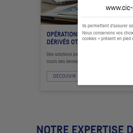
www.cic-m
Ils permettent d’assurer s
Nous conservons vos choix 
OPÉRATIONS DE CHANGE ET
cookies » présent en pied 
DÉRIVÉS
OTC
Des solutions pour faire face à l'évolution du
cours des devises
DÉCOUVIR
NOTRE EXPERTISE 