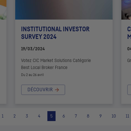
INSTITUTIONAL INVESTOR
C
SURVEY 2024
M
19/03/2024
0
Votez
CIC
Market Solutions
Catégorie
Gr
Best Local Broker
France
Du 2 au 26 avril
DÉCOUVRIR
1
2
3
4
5
6
7
8
9
10
11