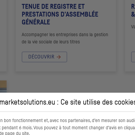
TENUE DE REGISTRE ET
R
PRESTATIONS D’ASSEMBLÉE
&
GÉNÉRALE
Va
Accompagner les entreprises dans la gestion
de la vie sociale de leurs titres
DÉCOUVRIR
arketsolutions.eu : Ce site utilise des
cookie
on bon fonctionnement et, avec nos partenaires, d’en mesurer son audi
pendant 6 mois. Vous pouvez à tout moment changer d’avis en cliquant
de page du site.