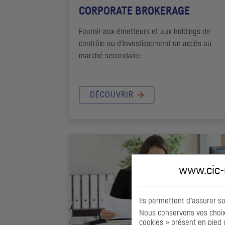
CORPORATE BROKERAGE
Fournir aux émetteurs et aux
holdings
de
contrôle ou d’investissement un accès au
marché secondaire
DÉCOUVRIR
www.cic-m
Ils permettent d’assurer s
Nous conservons vos choix 
cookies » présent en pied 