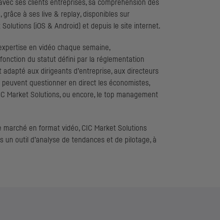
vec ses clients entreprises, sa compréhension des
, grâce à ses
live & replay
, disponibles sur
Solutions (
iOS
& Android) et depuis le site internet.
expertise en vidéo chaque semaine,
fonction du statut défini par la réglementation
t adapté aux dirigeants d’entreprise, aux directeurs
ui peuvent questionner en direct les économistes,
IC
Market Solutions, ou encore, le top
management
de marché en format vidéo,
CIC
Market Solutions
es un outil d’analyse de tendances et de pilotage, à