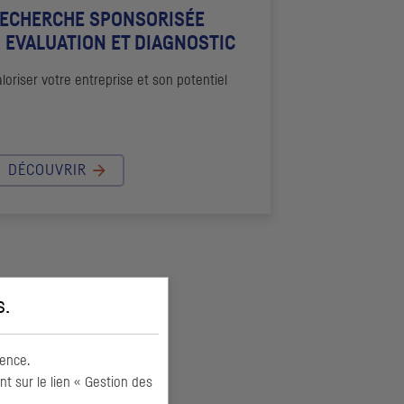
ECHERCHE SPONSORISÉE
 EVALUATION ET DIAGNOSTIC
loriser votre entreprise et son potentiel
DÉCOUVRIR
s
.
ence.
 sur le lien « Gestion des