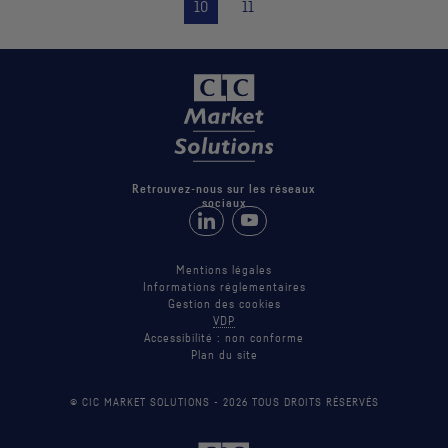
10
11
Retrouvez-nous sur les réseaux
sociaux
Retrouvez-nous sur LinkedIn
Suivez-nous sur Youtube
Mentions légales
Informations réglementaires
Gestion des cookies
VDP
Accessibilité : non conforme
Plan du site
© CIC MARKET SOLUTIONS -
2026
TOUS DROITS RÉSERVÉS