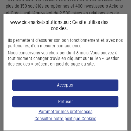
plus de 150 sociétés européennes et 400 investisseurs Actions
et Crédit, soit l’équivalent de 2 500 mises en relations lors de
group meetings et d'ateliers animés par les économistes et
www.cic-marketsolutions.eu : Ce site utilise des
stratégistes de
CIC
Market Solutions
ou encore par des
cookies
.
entreprises sur des tendances sectorielles fortes.
Ils permettent d’assurer son bon fonctionnement et, avec nos
partenaires, d’en mesurer son audience.
ENVIE D'EN SAVOIR PLUS ?
Nous conservons vos choix pendant 6 mois. Vous pouvez à
tout moment changer d’avis en cliquant sur le lien « Gestion
des cookies » présent en pied de page du site.
Accepter
Refuser
Paramétrer mes préférences
Consulter notre politique
Cookies