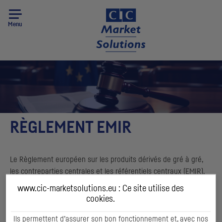
Menu
RÈGLEMENT EMIR
Le Règlement européen sur les produits dérivés de gré à gré,
les contreparties centrales et les référentiels centraux (EMIR),
entré en vigueur en 2012, puis amendé en 2019 (EMIR Refit),
www.cic-marketsolutions.eu : Ce site utilise des
constitue une réforme majeure sur les marchés dérivés et
cookies
.
introduit de nouvelles obligations envers les acteurs de marché.
Ils permettent d’assurer son bon fonctionnement et, avec nos