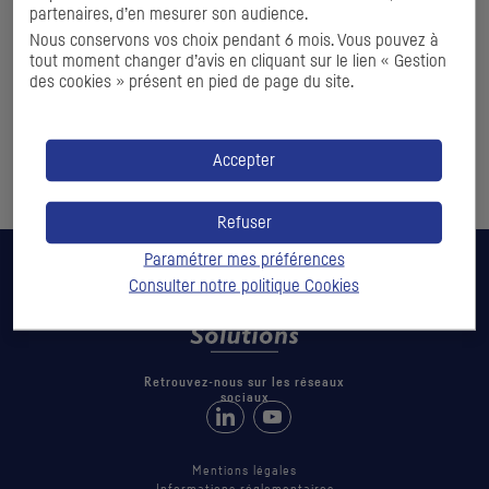
partenaires, d’en mesurer son audience.
Consultez nos documents d’information liés au service de
Nous conservons vos choix pendant 6 mois. Vous pouvez à
compensation des dérivés listés :
tout moment changer d’avis en cliquant sur le lien « Gestion
des cookies » présent en pied de page du site.
CIC – Tarifs et frais liés aux services de compensation des
produits dérivés listés [
PDF
- 1.01 mo]
CIC – Termes et conditions liés aux services de
Accepter
compensation indirecte [
PDF
- 313 ko]
Refuser
Paramétrer mes préférences
Consulter notre politique
Cookies
Retrouvez-nous sur les réseaux
sociaux
Retrouvez-nous sur LinkedIn
Suivez-nous sur Youtube
Mentions légales