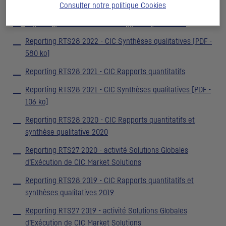
d’Exécution de
CIC
Market Solutions
Consulter notre politique
Cookies
Reporting
RTS
28 2022 -
CIC
Rapports quantitatifs
Reporting
RTS
28 2022 -
CIC
Synthèses qualitatives [
PDF
-
580 ko]
Reporting
RTS
28 2021 -
CIC
Rapports quantitatifs
Reporting
RTS
28 2021 -
CIC
Synthèses qualitatives [
PDF
-
106 ko]
Reporting
RTS
28 2020 -
CIC
Rapports quantitatifs et
synthèse qualitative 2020
Reporting
RTS
27 2020 - activité Solutions Globales
d’Exécution de
CIC
Market Solutions
Reporting
RTS
28 2019 -
CIC
Rapports quantitatifs et
synthèses qualitatives 2019
Reporting
RTS
27 2019 - activité Solutions Globales
d’Exécution de
CIC
Market Solutions