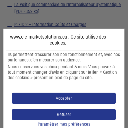
La Politique commerciale de l’Internalisateur Systématique
[
PDF
- 152 ko]
MIFID
2 – Information Coûts et Charges
Reporting
RTS
27 2025 – activité Solutions Globales
www.cic-marketsolutions.eu : Ce site utilise des
d’Exécution de
CIC
Market Solutions
cookies
.
Reporting
RTS
28 2024 -
CIC
Rapports quantitatifs
Ils permettent d’assurer son bon fonctionnement et, avec nos
partenaires, d’en mesurer son audience.
Reporting
RTS
28 2024 -
CIC
Synthèse qualitative [
PDF
-
Nous conservons vos choix pendant 6 mois. Vous pouvez à
184 ko]
tout moment changer d’avis en cliquant sur le lien « Gestion
des cookies » présent en pied de page du site.
Reporting
RTS
27 2024 – activité Solutions Globales
d’Exécution de
CIC
Market Solutions
Reporting
RTS
28 2023 -
CIC
Rapports quantitatifs
Accepter
Reporting
RTS
28 2023 -
CIC
Synthèse qualitative [
PDF
-
581 ko]
Refuser
Reporting
RTS27
2023 – activité Solutions Globales
Paramétrer mes préférences