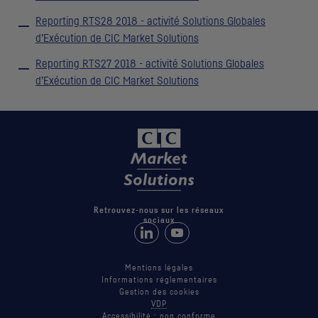
Reporting
RTS
28 2018 - activité Solutions Globales
d’Exécution de
CIC
Market Solutions
Reporting
RTS
27 2018 - activité Solutions Globales
d’Exécution de
CIC
Market Solutions
Retrouvez-nous sur les réseaux
sociaux
Retrouvez-nous sur LinkedIn
Suivez-nous sur Youtube
Mentions légales
Informations réglementaires
Gestion des cookies
VDP
Accessibilité : non conforme