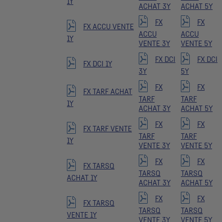
1Y
ACHAT 3Y
ACHAT 5Y
FX
FX
FX ACCU VENTE
ACCU
ACCU
1Y
VENTE 3Y
VENTE 5Y
FX DCI
FX DCI
FX DCI 1Y
3Y
5Y
FX
FX
FX TARF ACHAT
TARF
TARF
1Y
ACHAT 3Y
ACHAT 5Y
FX
FX
FX TARF VENTE
TARF
TARF
1Y
VENTE 3Y
VENTE 5Y
FX
FX
FX TARSQ
TARSQ
TARSQ
ACHAT 1Y
ACHAT 3Y
ACHAT 5Y
FX
FX
FX TARSQ
TARSQ
TARSQ
VENTE 1Y
VENTE 3Y
VENTE 5Y