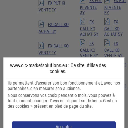
FX PUT
FX PUT
FX PUT KI
KI VENTE
KI VENTE
VENTE 1Y
3Y
5Y
FX
FX
FX CALL KO
CALL KO
CALL KO
ACHAT 1Y
ACHAT 3Y
ACHAT 5Y
FX
FX
FX CALL KO
CALL KO
CALL KO
VENTE 1Y
VENTE 3Y
VENTE 5Y
FX PUT
FX PUT
www.cic-marketsolutions.eu : Ce site utilise des
FX PUT KO
cookies
.
KO ACHAT
KO ACHAT
ACHAT 1Y
3Y
5Y
Ils permettent d’assurer son bon fonctionnement et, avec nos
FX PUT
FX PUT
partenaires, d’en mesurer son audience.
FX PUT KO
KO VENTE
KO VENTE
Nous conservons vos choix pendant 6 mois. Vous pouvez à
VENTE 1Y
3Y
5Y
tout moment changer d’avis en cliquant sur le lien « Gestion
des cookies » présent en pied de page du site.
FX
FX
FX CALL DBKI
CALL DBKI
CALL DBKI
ACHAT 1Y
ACHAT 3Y
ACHAT 5Y
Accepter