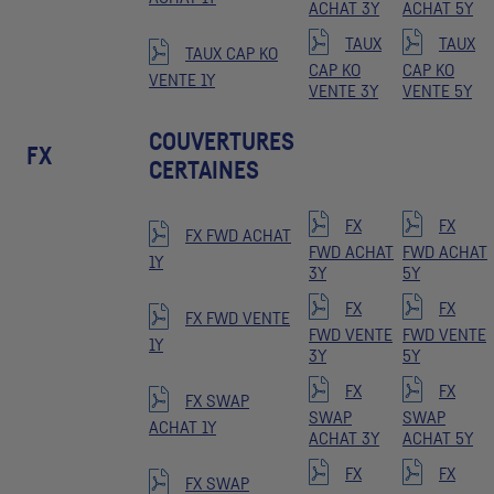
ACHAT 3Y
ACHAT 5Y
TAUX
TAUX
TAUX CAP KO
CAP KO
CAP KO
VENTE 1Y
VENTE 3Y
VENTE 5Y
COUVERTURES
FX
CERTAINES
FX
FX
FX FWD ACHAT
FWD ACHAT
FWD ACHAT
1Y
3Y
5Y
FX
FX
FX FWD VENTE
FWD VENTE
FWD VENTE
1Y
3Y
5Y
FX
FX
FX SWAP
SWAP
SWAP
ACHAT 1Y
ACHAT 3Y
ACHAT 5Y
FX
FX
FX SWAP