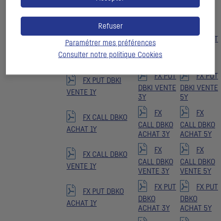
FX
FX
FX CALL DBKI
CALL DBKI
CALL DBKI
VENTE 1Y
VENTE 3Y
VENTE 5Y
Refuser
FX PUT
FX PUT
Paramétrer mes préférences
FX PUT DBKI
DBKI
DBKI
Consulter notre politique
Cookies
ACHAT 1Y
ACHAT 3Y
ACHAT 5Y
FX PUT
FX PUT
FX PUT DBKI
DBKI VENTE
DBKI VENTE
VENTE 1Y
3Y
5Y
FX
FX
FX CALL DBKO
CALL DBKO
CALL DBKO
ACHAT 1Y
ACHAT 3Y
ACHAT 5Y
FX
FX
FX CALL DBKO
CALL DBKO
CALL DBKO
VENTE 1Y
VENTE 3Y
VENTE 5Y
FX PUT
FX PUT
FX PUT DBKO
DBKO
DBKO
ACHAT 1Y
ACHAT 3Y
ACHAT 5Y