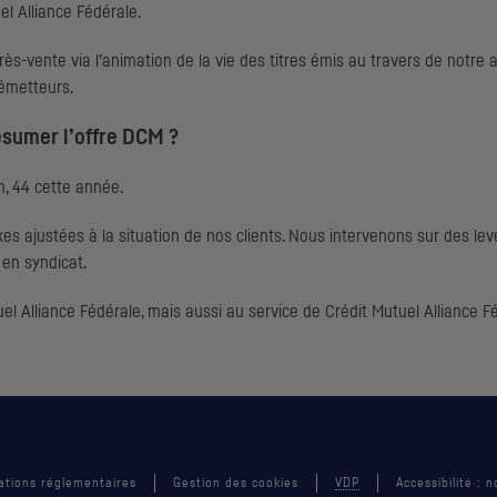
l Alliance Fédérale.
ès-vente via l’animation de la vie des titres émis au travers de notre 
 émetteurs.
ésumer l’offre
DCM
?
n, 44 cette année.
 ajustées à la situation de nos clients. Nous intervenons sur des levée
en syndicat.
el Alliance Fédérale, mais aussi au service de Crédit Mutuel Alliance
ations réglementaires
Gestion des cookies
VDP
Accessibilité :