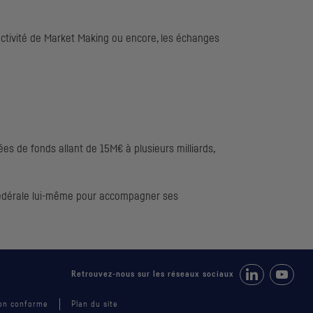
activité de
Market Making
ou encore, les échanges
s de fonds allant de 15M€ à plusieurs milliards,
 Fédérale lui-même pour accompagner ses
Retrouvez-nous 
Suivez-
Retrouvez-nous sur les réseaux sociaux
 non conforme
Plan du site