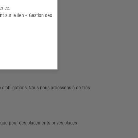
ence.
 sur le lien « Gestion des
e d’obligations. Nous nous adressons à de très
 que pour des placements privés placés