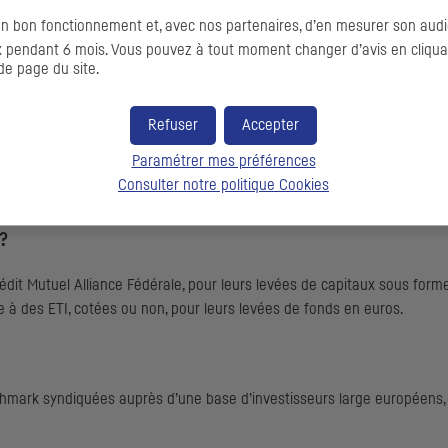
on bon fonctionnement et, avec nos partenaires, d’en mesurer son audi
pendant 6 mois. Vous pouvez à tout moment changer d’avis en cliquant
de page du site.
Refuser
Accepter
Paramétrer mes préférences
TUELLE DE LA VIDÉO
Consulter notre politique
Cookies
?
dit Mutuel Alliance Fédérale, pour leurs levées de capitaux sous form
me à des
ETI
, cotées ou non, pour leurs levées de fonds en euros.
hmark
syndiquées auprès d’une base d’investisseurs large européens,