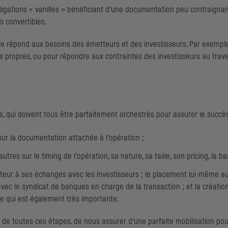
obligations « vanilles » bénéficiant d’une documentation peu contraigna
s convertibles.
lle répond aux besoins des émetteurs et des investisseurs. Par exemple,
nds propres, ou pour répondre aux contraintes des investisseurs au trav
s, qui doivent tous être parfaitement orchestrés pour assurer le succè
 sur la documentation attachée à l’opération ;
utres sur le timing de l’opération, sa nature, sa taille, son pricing, la 
tteur à ses échanges avec les investisseurs ; le placement lui-même au
ec le syndicat de banques en charge de la transaction ; et la création 
e qui est également très importante.
e toutes ces étapes, de nous assurer d’une parfaite mobilisation pour 