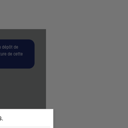
u dépôt de
ture de cette
s
.