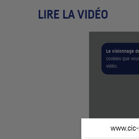
LIRE LA VIDÉO
Le visionnage d
cookies que vous
vidéo.
www.cic-m