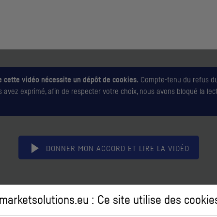
e cette vidéo nécessite un dépôt de cookies.
Compte-tenu du refus d
 avez exprimé, afin de respecter votre choix, nous avons bloqué la lec
DONNER MON ACCORD ET LIRE LA VIDÉO
arketsolutions.eu : Ce site utilise des
cookie