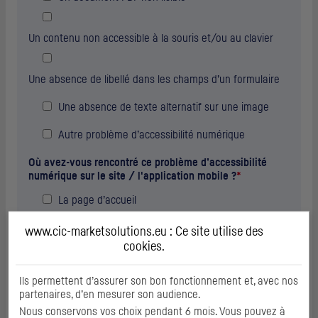
Un contenu non accessible à la souris et/ou au clavier
Une absence de libellé dans les champs d’un formulaire
Une absence de texte alternatif sur une image
Autre problème d’accessibilité numérique
Où avez-vous rencontré ce problème d’accessibilité
numérique sur le site / l'application mobile ?
*
La page d’accueil
La page d’accès à mon espace client
www.cic-marketsolutions.eu : Ce site utilise des
cookies
.
La page Contact
Ils permettent d’assurer son bon fonctionnement et, avec nos
Une page sur les offres et services
partenaires, d’en mesurer son audience.
Nous conservons vos choix pendant 6 mois. Vous pouvez à
Le menu de navigation