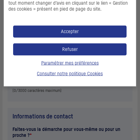
tout moment changer d’avis en cliquant sur le lien « Gestion
des cookies » présent en pied de page du site.
Une autre page
Description succincte du problème d’accessibilité
numérique rencontré
*
Accepter
Refuser
Paramétrer mes préférences
Consulter notre politique
Cookies
(
0
/3000 caractères maximum)
Informations de contact
Faites-vous la démarche pour vous-même ou pour un
proche ?
*