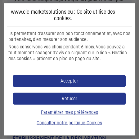
contenir de piège au clavier. Cette règle est-elle
respectée ?
www.cic-marketsolutions.eu : Ce site utilise des
cookies
.
13.1 Pour chaque page web, l’utilisateur a-t-il le
contrôle de chaque limite de temps modifiant le
contenu (hors cas particuliers) ?
Ils permettent d’assurer son bon fonctionnement et, avec nos
13.8 Dans chaque page web, chaque contenu en
partenaires, d’en mesurer son audience.
mouvement ou clignotant est-il contrôlable par
Nous conservons vos choix pendant 6 mois. Vous pouvez à
l’utilisateur ?
tout moment changer d’avis en cliquant sur le lien « Gestion
13.9 Dans chaque page web, le contenu proposé est-
des cookies » présent en pied de page du site.
il consultable quelle que soit l’orientation de l’écran
(portait ou paysage) (hors cas particuliers) ?
13.10 Dans chaque page web, les fonctionnalités
Accepter
utilisables ou disponibles au moyen d’un geste
complexe peuvent-elles être également disponibles
au moyen d’un geste simple (hors cas particuliers) ?
Refuser
Contenus non soumis à l’obligation d’accessibilité
Les fichiers disponibles dans des formats
Paramétrer mes préférences
bureautiques publiés avant le 23 septembre 2018.
Consulter notre politique
Cookies
ÉTABLISSEMENT DE LA DÉCLARATION