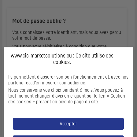
Mot de passe oublié ?
Vous connaissez votre identifiant, mais vous avez perdu
votre mot de passe.
Vous pouvez le réinitialiser, à condition que votre
adresse e-mail ait été communiquée à votre
www.cic-marketsolutions.eu : Ce site utilise des
correspondant CIC Corporate & Institutional Banking.
cookies
.
Ils permettent d’assurer son bon fonctionnement et, avec nos
Réinitialiser votre mot de passe
partenaires, d’en mesurer son audience.
Nous conservons vos choix pendant 6 mois. Vous pouvez à
tout moment changer d’avis en cliquant sur le lien « Gestion
des cookies » présent en pied de page du site.
Identifiant perdu ?
Accepter
Vous avez oublié votre identifiant.
Vous pouvez le récupérer, à condition que votre adresse